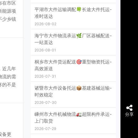
布在市区
平湖市大件运输调配🍀长途大件托运-
新能源项
准时送达
不少乡镇
2026-08-02
海宁市大件物流承运🌿厂区器械配送-
一站直达
2026-08-01
桐乡市大件货运配送🎯重型物资托运-
，近几年
高效派送
物流的需
2026-07-31
疼的不是
诸暨市大件设备托运📦基建器械运输-
时效稳定
2026-07-30
嵊州市大件机械物流🚛超限构件承运-
分享
上门取货
2026-07-29
设备更