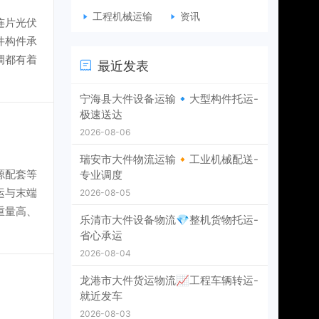
工程机械运输
资讯
连片光伏
件构件承
调都有着
最近发表
宁海县大件设备运输🔹大型构件托运-
极速送达
2026-08-06
瑞安市大件物流运输🔸工业机械配送-
源配套等
专业调度
运与末端
2026-08-05
重量高、
乐清市大件设备物流💎整机货物托运-
省心承运
2026-08-04
龙港市大件货运物流📈工程车辆转运-
就近发车
2026-08-03