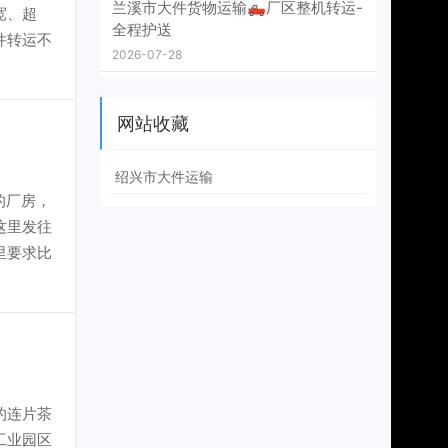
兰溪市大件货物运输🛻厂区整机转运-
宽、超
全程护送
件转运不
2026-07-28
网站收藏
绍兴市大件运输
的厂房，
这里发往
里要求比
的连片茶
工业园区