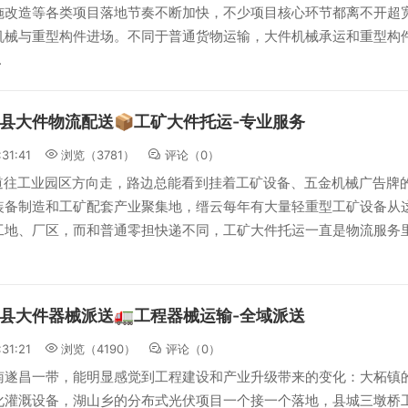
施改造等各类项目落地节奏不断加快，不少项目核心环节都离不开超
机械与重型构件进场。不同于普通货物运输，大件机械承运和重型构
.
县大件物流配送📦工矿大件托运-专业服务
:31:41
浏览（3781）
评论（
0
）
国道往工业园区方向走，路边总能看到挂着工矿设备、五金机械广告牌
装备制造和工矿配套产业聚集地，缙云每年有大量轻重型工矿设备从
工地、厂区，而和普通零担快递不同，工矿大件托运一直是物流服务
县大件器械派送🚛工程器械运输-全域派送
:31:21
浏览（4190）
评论（
0
）
南遂昌一带，能明显感觉到工程建设和产业升级带来的变化：大柘镇
化灌溉设备，湖山乡的分布式光伏项目一个接一个落地，县城三墩桥