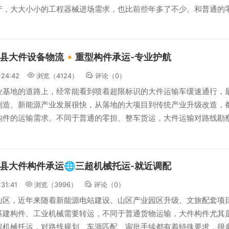
产，大大小小的工程器械进场需求，也比前些年多了不少。和普通的
县大件设备物流🔸重型构件承运-专业护航
:24:42
浏览（4124）
评论（
0
）
业基地的道路上，经常能看到喷着超限标识的大件运输车缓速通行，
制造、新能源产业发展很快，从落地的大项目到传统产业升级改造，
构件的运输需求。不同于普通的零担、整车货运，大件运输对路线勘
县大件构件承运🌐三超机械托运-就近调配
:31:41
浏览（3996）
评论（
0
）
山区，近年来随着新能源电站建设、山区产业园区升级、文旅配套项
基建构件、工业机械需要转运，不同于普通货物运输，大件构件尤其
超机械托运，对路线规划、车源匹配、审批手续都有着特殊要求，很