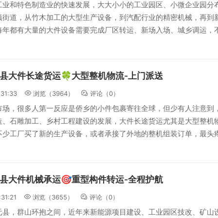
工业和特色制造业的快速发展，大大小小的工业园区、小微企业园分
镇街道，从竹木加工的大型生产设备，到汽配行业的精密机械，再到
每年都有大量的大件设备需要完成厂区转运、新场入场、城乡调运，
县大件长途货运🍀大型整机物流-上门派送
:31:33
浏览（3964）
评论（
0
）
市场，很多人第一反应是侨乡的小件包裹寄往全球，但少有人注意到
造、石雕加工、乡村工程建设的发展，大件长途货运尤其是大型整机
不少工厂买了新的生产设备，或者承接了外地的整机组装订单，最头
县大件机械承运🎯重型构件转运-全程护航
:31:21
浏览（3655）
评论（
0
）
元县，群山环抱之间，近年来新能源项目建设、工业园区技改、矿山