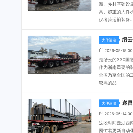
新、乡村基础设
高、超重的大件
仅考验运输装备..
缙云
大件运输
2026-05-15 00
走缙云的330
作为浙南重要的
全省乃至全国的
较高的品...
遂昌
大件运输
2026-05-14 00
这段时间走浙西
园忙着更新自动