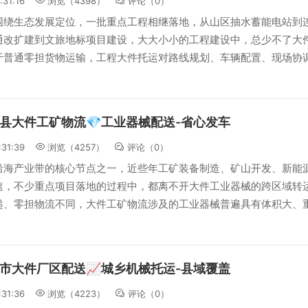
:31:16
浏览（4398）
评论（
0
）
围绕生态发展定位，一批重点工程相继落地，从山区抽水蓄能电站到
通改扩建到文旅地标项目建设，大大小小的工程建设中，总少不了大
于普通零担货物运输，工程大件托运对路线规划、车辆配置、现场协
县大件工矿物流💎工业器械配送-省心发车
:31:39
浏览（4257）
评论（
0
）
沿海产业带的核心节点之一，近些年工矿装备制造、矿山开发、新能
速，不少重点项目落地的过程中，都离不开大件工业器械的跨区域转
递、零担物流不同，大件工矿物流涉及的工业器械普遍具有体积大、
市大件厂区配送📈城乡机械托运-县域覆盖
:31:36
浏览（4223）
评论（
0
）