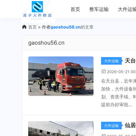
首页
整车运输
大件运
首页
> 作者
gaoshou56.cn
的文章
gaoshou56.cn
天台
大件运输
2026-05-21 00
在天台县，近年
加快，大件设备
划、资质手续、
提前办好审批...
仙居
大件运输