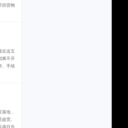
零担货物
最近这五
都离不开
察、手续
目落地，
是超宽、
多项目负