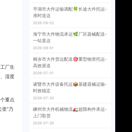
平湖市大件运输调配🍀长途大件托运-
准时送达
2026-08-02
海宁市大件物流承运🌿厂区器械配送-
一站直达
2026-08-01
桐乡市大件货运配送🎯重型物资托运-
高效派送
、工厂生
2026-07-31
度、湿度
诸暨市大件设备托运📦基建器械运输-
时效稳定
2026-07-30
各个重点
里”乃
嵊州市大件机械物流🚛超限构件承运-
上门取货
2026-07-29