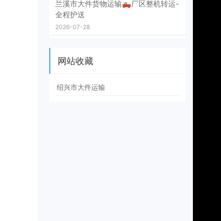
兰溪市大件货物运输🛻厂区整机转运-
全程护送
2026-07-28
网站收藏
绍兴市大件运输