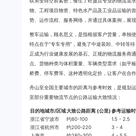
联系变得空前紧密，催生了旺盛且专业的物流需
物、工程项目物资、特色水产品及工业品运输的
势、运作流程、服务网络，并通过具体案例，展
整车运输，顾名思义，是指根据客户货量，单独
特点在于“专车专用”，避免了中途装卸、中转等
正成为行业健康发展的基石。正规的物流服务商
点、货物种类与体积重量、车辆类型需求（如平
桥费、停车费等。这种透明化定价，让客户在合
舟山至全国主要城市的距离与参考时效，是规划
至部分重要物流节点的公路运输大致情况：
目的地城市/区域
大致公路距离 (公里)
参考运输时
浙江省宁波市
约80-100
1.5 - 2.5
浙江省杭州市
约200-220
3 - 4
上海市
约280-300
4 - 5.5