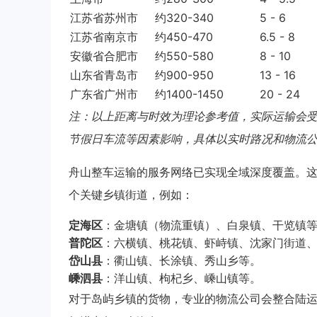
江苏省苏州市
约320-340
5 - 6
江苏省南京市
约450-470
6.5 - 8
安徽省合肥市
约550-580
8 - 10
山东省青岛市
约900-950
13 - 16
广东省广州市
约1400-1450
20 - 24
注：以上距离与时效为理论参考值，实际运输会
节假日车流等因素影响，具体以实时路况和物流
舟山整车运输的服务网络已实现全域深度覆盖。
个关键乡镇街道，例如：
定海区
：金塘镇（物流重镇）、白泉镇、干览镇
普陀区
：六横镇、桃花镇、虾峙镇、沈家门街道
岱山县
：衢山镇、长涂镇、秀山乡等。
嵊泗县
：洋山镇、枸杞乡、嵊山镇等。
对于岛屿乡镇的货物，专业的物流公司会整合陆