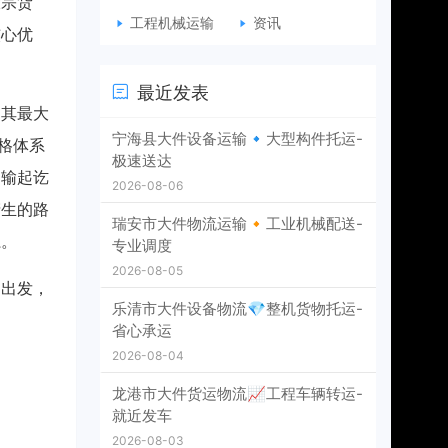
大宗货
工程机械运输
资讯
核心优
最近发表
，其最大
宁海县大件设备运输🔹大型构件托运-
格体系
极速送达
运输起讫
2026-08-06
产生的路
瑞安市大件物流运输🔸工业机械配送-
系。
专业调度
2026-08-05
）出发，
乐清市大件设备物流💎整机货物托运-
省心承运
2026-08-04
龙港市大件货运物流📈工程车辆转运-
就近发车
2026-08-03