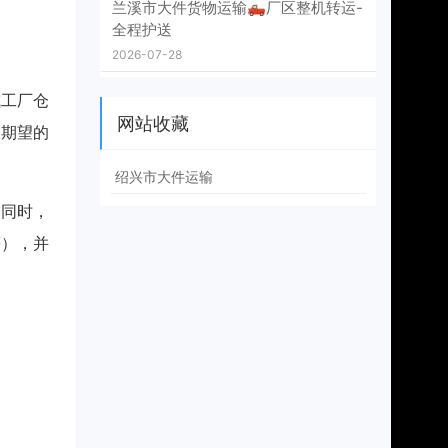
兰溪市大件货物运输🛻厂区整机转运-
全程护送
：
2026-07-28
或工厂仓
网站收藏
及期望的
绍兴市大件运输
。同时，
等），并