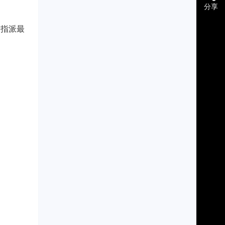
分享
，指派最
。