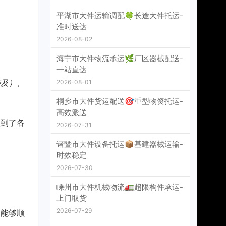
平湖市大件运输调配🍀长途大件托运-
准时送达
2026-08-02
海宁市大件物流承运🌿厂区器械配送-
一站直达
涉及）、
2026-08-01
桐乡市大件货运配送🎯重型物资托运-
高效派送
入到了各
2026-07-31
诸暨市大件设备托运📦基建器械运输-
时效稳定
2026-07-30
嵊州市大件机械物流🚛超限构件承运-
上门取货
2026-07-29
物能够顺