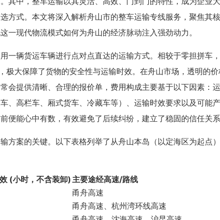
求。其中，整车运输以其灵活、高效、门到门的特性，成为企业
首选方式。本文将深入解析舟山市的整车运输专线服务，聚焦其
现这一现代物流模式如何为舟山的经济脉动注入强劲动力。
使用一辆货运车辆进行点对点直达的运输方式。相较于零担拼车
待，极大保障了货物的安全性与运输时效。在舟山市场，透明的价
通常会提供清晰、合理的报价单，费用构成主要基于以下因素：
板车、高栏车、厢式货车、冷藏车等）、运输时效要求以及可能
作前便能心中有数，有效避免了后续纠纷，建立了稳固的信任关
运输方案的关键。以下表格列举了从舟山本岛（以定海区为起点
效 (小时，不含装卸)
主要途经高速/路线
甬舟高速
甬舟高速、杭州湾环线高速
甬舟高速、沈海高速、沪昆高速