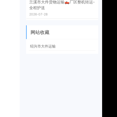
兰溪市大件货物运输🛻厂区整机转运-
全程护送
2026-07-28
网站收藏
绍兴市大件运输