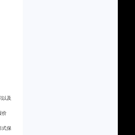
积以及
报价
形式保