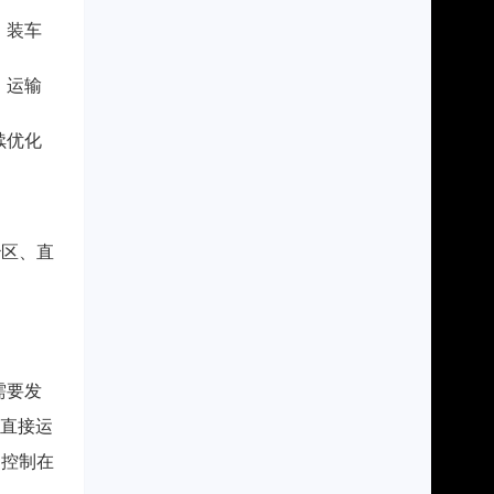
。装车
，运输
续优化
治区、直
需要发
，直接运
间控制在