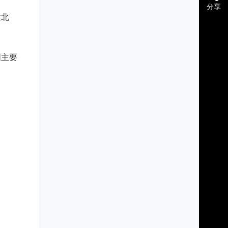
分享
建北
国主要