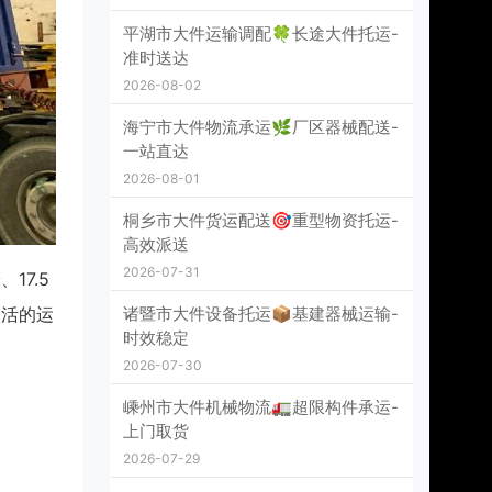
平湖市大件运输调配🍀长途大件托运-
准时送达
2026-08-02
海宁市大件物流承运🌿厂区器械配送-
一站直达
2026-08-01
桐乡市大件货运配送🎯重型物资托运-
高效派送
2026-07-31
17.5
灵活的运
诸暨市大件设备托运📦基建器械运输-
时效稳定
2026-07-30
嵊州市大件机械物流🚛超限构件承运-
上门取货
2026-07-29