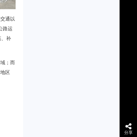
日交通以
公路运
态、补
区域；而
远地区
分享