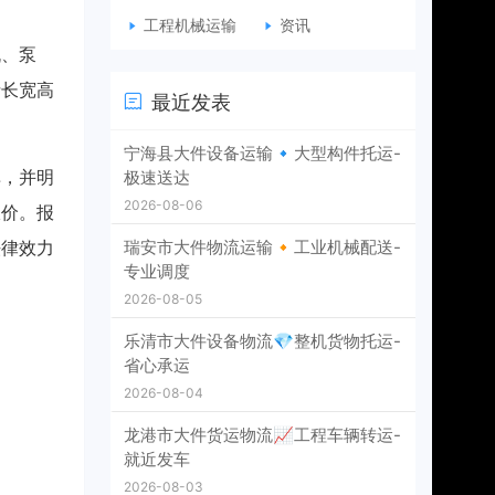
工程机械运输
资讯
机、泵
括长宽高
最近发表
。
宁海县大件设备运输🔹大型构件托运-
库，并明
极速送达
2026-08-06
报价。报
法律效力
瑞安市大件物流运输🔸工业机械配送-
专业调度
2026-08-05
乐清市大件设备物流💎整机货物托运-
省心承运
2026-08-04
龙港市大件货运物流📈工程车辆转运-
就近发车
2026-08-03