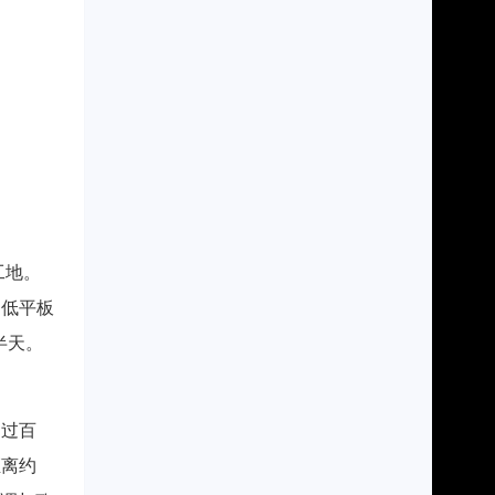
工地。
台低平板
半天。
超过百
距离约