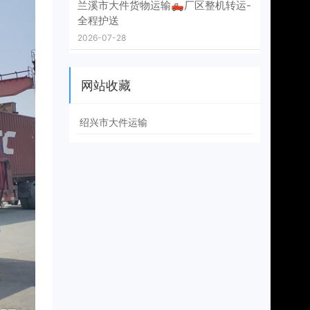
兰溪市大件货物运输🛻厂区整机转运-
全程护送
2026-07-28
网站收藏
绍兴市大件运输