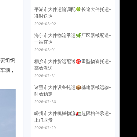
平湖市大件运输调配🍀长途大件托运-
准时送达
2026-08-02
海宁市大件物流承运🌿厂区器械配送-
一站直达
2026-08-01
需要组织
桐乡市大件货运配送🎯重型物资托运-
高效派送
输车辆，
2026-07-31
诸暨市大件设备托运📦基建器械运输-
时效稳定
2026-07-30
嵊州市大件机械物流🚛超限构件承运-
上门取货
2026-07-29