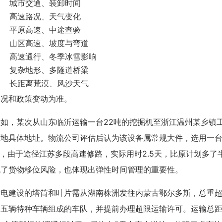
城市交通、装卸时间
高速路况、天气变化
平原高速、中途查验
山区高速、坡度与弯道
高速通行、冬季冰雪影响
复杂地形、多隧道桥梁
长距离荒漠、风沙天气
路况和政策变动为准。
如，某次从山东临沂运输一台22吨的挖掘机至浙江温州某乡镇
两地具体地址。物流公司评估后认为该设备属常规大件，选用一
，由于途径江苏多段高速修路，实际用时2.5天，比原计划多了
免了货物移位风险，也体现出弹性时间管理的重要性。
发电建设的塔筒和叶片需从湖南株洲发往内蒙古鄂尔多斯，总重
由五辆特种车辆组成的车队，并提前办理超限运输许可。运输总