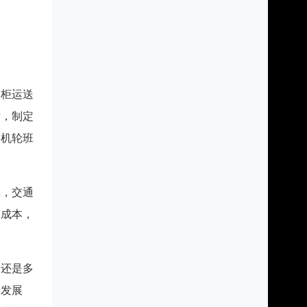
制柜运送
后，制定
司机轮班
镇，交通
了成本，
输还是多
的发展