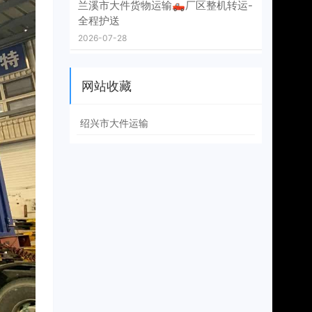
兰溪市大件货物运输🛻厂区整机转运-
全程护送
2026-07-28
网站收藏
绍兴市大件运输