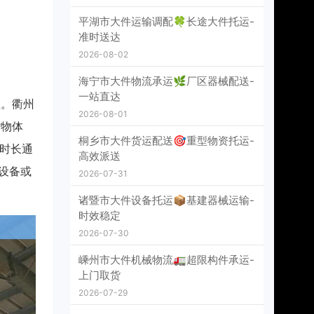
平湖市大件运输调配🍀长途大件托运-
准时送达
2026-08-02
海宁市大件物流承运🌿厂区器械配送-
一站直达
性。衢州
2026-08-01
货物体
桐乡市大件货运配送🎯重型物资托运-
时长通
高效派送
设备或
2026-07-31
诸暨市大件设备托运📦基建器械运输-
时效稳定
2026-07-30
嵊州市大件机械物流🚛超限构件承运-
上门取货
2026-07-29