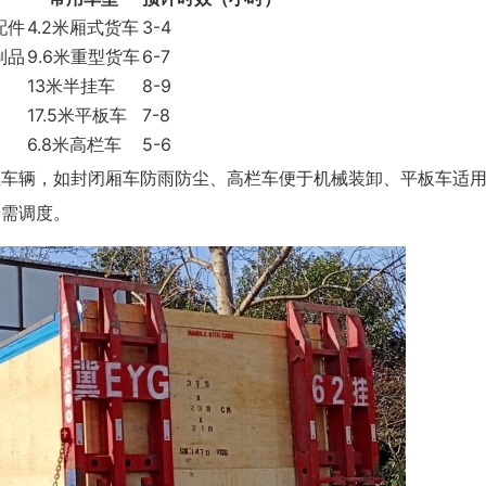
配件
4.2米厢式货车
3-4
制品
9.6米重型货车
6-7
）
13米半挂车
8-9
17.5米平板车
7-8
6.8米高栏车
5-6
业车辆，如封闭厢车防雨防尘、高栏车便于机械装卸、平板车适
按需调度。