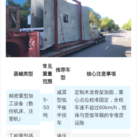
常见
推荐车
器械类型
重量
核心注意事项
型
范围
减震
定制木龙骨架加固，重
精密重型加
5-
型低
心点位校准固定，全程
工设备（数
50
平板
车速不超过60km/h，投
控机床、注
吨
半挂
保与货值等额的专项货
塑机）
车
运险
工程重型器
液压