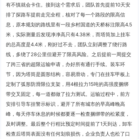
有不慎就会卡住。接到这个需求后，团队首先提前10天安
排了探路车提前走完全程，核对了每一个路段的限高信
息，原本规划的路线里有一段乡村国道的天桥标注限高4.5
米，实际测量后发现净净高只有4.38米，而塔筒加上挂车
的总高度是4.4米，刚好过不去，团队立刻调整了绕行路
线，多绕了28公里但避开了限高风险。之后提前一周提交
了跨三省的超限运输申请，办好所有通行手续。装车环
节，因为塔筒是圆形结构，容易滑动，专门在挂车甲板上
定制了弧形防滑限位支架，用4根拉力15吨的高强度捆绑
带交叉固定，每一道都做了拉力测试。运输过程中，前方
安排引导车挂警示标识，避开了所有城市的早高峰晚高
峰，每天停车休息的时候都要逐一检查捆绑带的松紧度，
及时调整。最后整个行程比预定时间提前了1天到达，卸车
检查后塔筒表面没有任何划痕损伤，企业负责人也松了口