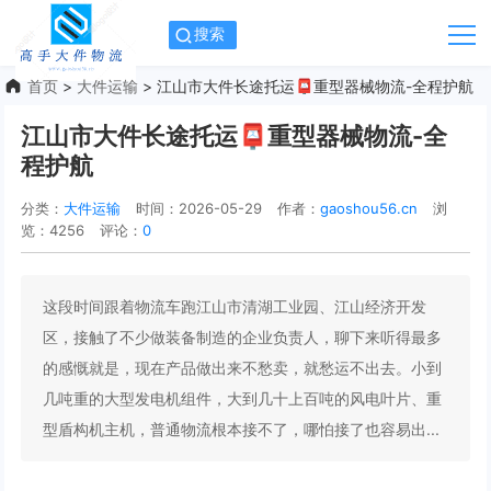
搜索
首页
>
大件运输
> 江山市大件长途托运📮重型器械物流-全程护航
江山市大件长途托运📮重型器械物流-全
程护航
分类：
大件运输
时间：2026-05-29
作者：
gaoshou56.cn
浏
览：4256
评论：
0
这段时间跟着物流车跑江山市清湖工业园、江山经济开发
区，接触了不少做装备制造的企业负责人，聊下来听得最多
的感慨就是，现在产品做出来不愁卖，就愁运不出去。小到
几吨重的大型发电机组件，大到几十上百吨的风电叶片、重
型盾构机主机，普通物流根本接不了，哪怕接了也容易出...