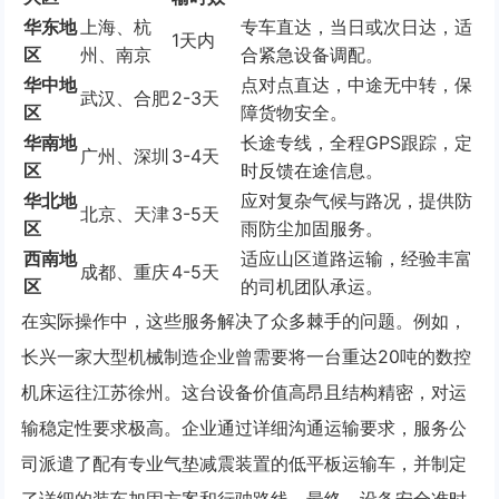
华东地
上海、杭
专车直达，当日或次日达，适
1天内
区
州、南京
合紧急设备调配。
华中地
点对点直达，中途无中转，保
武汉、合肥
2-3天
区
障货物安全。
华南地
长途专线，全程GPS跟踪，定
广州、深圳
3-4天
区
时反馈在途信息。
华北地
应对复杂气候与路况，提供防
北京、天津
3-5天
区
雨防尘加固服务。
西南地
适应山区道路运输，经验丰富
成都、重庆
4-5天
区
的司机团队承运。
在实际操作中，这些服务解决了众多棘手的问题。例如，
长兴一家大型机械制造企业曾需要将一台重达20吨的数控
机床运往江苏徐州。这台设备价值高昂且结构精密，对运
输稳定性要求极高。企业通过详细沟通运输要求，服务公
司派遣了配有专业气垫减震装置的低平板运输车，并制定