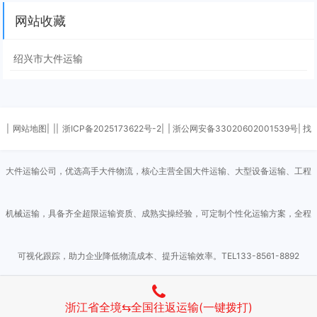
网站收藏
绍兴市大件运输
|
网站地图|
||
浙ICP备2025173622号-2|
| 浙公网安备33020602001539号| 找
大件运输公司，优选高手大件物流，核心主营全国大件运输、大型设备运输、工程
机械运输，具备齐全超限运输资质、成熟实操经验，可定制个性化运输方案，全程
可视化跟踪，助力企业降低物流成本、提升运输效率。TEL133-8561-8892
Powered by
Z-BlogPHP
浙江省全境⇆全国往返运输(一键拨打)