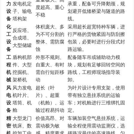
力
发电机定
承重，配备可升降鹅颈，规
度超高、重心
设
子、输电
划避开低矮桥梁与隧道的路
不稳
备
塔构架
线。
化
体积庞大、多
采用超长超宽特种车辆，进
反应塔、
工
为不可分割的
行严格的货物紧固与防刮擦
合成塔、
设
整体、需防腐
包装，必要时进行分段式封
大型储罐
备
蚀
路运输。
工
盾构机部
外形不规则、
配备随车吊或辅助动力模
程
件、大型
自重大、有时
块，规划有足够回转空间的
机
挖掘机、
需自行短距移
路线，工程师现场指导装
械
架桥机
动
卸。
风
风力发电
超长（叶
为叶片设计专用支架，使用
电
机叶片、
片）、超重
带有独立悬挂系统的运输
设
塔筒、机
（机舱）、运
车；对机舱进行三维绑扎固
备
舱
输过程易抖动
定。
精
大型龙门
价值高昂、对
车辆加装空气悬挂系统，运
密
铣床、数
震动极为敏
输全程使用震动监测仪，选
机
控加工中
感、精度要求
择路况最佳的高速路线，匀