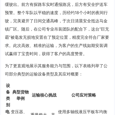
缓驶出。前方有探路车实时通报路况，后方有安全护送车
预警。整个车队以平稳的速度，历经约18个小时的夜间行
驶，完美避开了日间交通高峰，于次日清晨安全抵达马金
镇厂区。随后，在公司专业吊装团队的配合下，这台“巨无
霸”被毫发无损地安置在了预定位置，精度完全符合厂家要
求。此次高效、精准的运输，为客户的生产线如期安装调
试赢得了宝贵时间，获得了客户的高度赞誉。
为了更直观地展示其服务能力与范围，以下表格列举了公
司部分典型的运输设备类型及其应对概要：
设
备
典型货物
运输核心挑战
公司应对策略
类
举例
别
电
变压器、
使用多轴线液压平板车均衡
重量极大、高