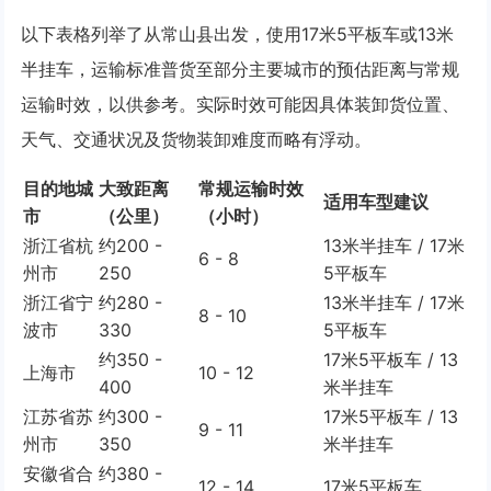
以下表格列举了从常山县出发，使用17米5平板车或13米
半挂车，运输标准普货至部分主要城市的预估距离与常规
运输时效，以供参考。实际时效可能因具体装卸货位置、
天气、交通状况及货物装卸难度而略有浮动。
目的地城
大致距离
常规运输时效
适用车型建议
市
（公里）
（小时）
浙江省杭
约200 -
13米半挂车 / 17米
6 - 8
州市
250
5平板车
浙江省宁
约280 -
13米半挂车 / 17米
8 - 10
波市
330
5平板车
约350 -
17米5平板车 / 13
上海市
10 - 12
400
米半挂车
江苏省苏
约300 -
17米5平板车 / 13
9 - 11
州市
350
米半挂车
安徽省合
约380 -
12 - 14
17米5平板车