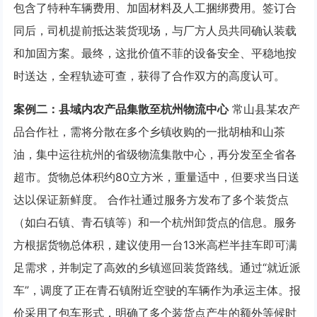
包含了特种车辆费用、加固材料及人工捆绑费用。签订合
同后，司机提前抵达装货现场，与厂方人员共同确认装载
和加固方案。最终，这批价值不菲的设备安全、平稳地按
时送达，全程轨迹可查，获得了合作双方的高度认可。
案例二：县域内农产品集散至杭州物流中心
常山县某农产
品合作社，需将分散在多个乡镇收购的一批胡柚和山茶
油，集中运往杭州的省级物流集散中心，再分发至全省各
超市。货物总体积约80立方米，重量适中，但要求当日送
达以保证新鲜度。 合作社通过服务方发布了多个装货点
（如白石镇、青石镇等）和一个杭州卸货点的信息。服务
方根据货物总体积，建议使用一台13米高栏半挂车即可满
足需求，并制定了高效的乡镇巡回装货路线。通过“就近派
车”，调度了正在青石镇附近空驶的车辆作为承运主体。报
价采用了包车形式，明确了多个装货点产生的额外等候时