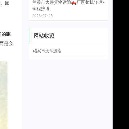
兰溪市大件货物运输🛻厂区整机转运-
求。因
全程护送
2026-07-28
间的距
网站收藏
而是会
绍兴市大件运输