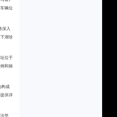
踪车辆位
络深入
山下湖珍
地址位于
案例和操
的构成
会提供详
合法凭