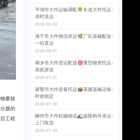
平湖市大件运输调配🍀长途大件托运-
准时送达
2026-08-02
海宁市大件物流承运🌿厂区器械配送-
一站直达
2026-08-01
桐乡市大件货运配送🎯重型物资托运-
高效派送
2026-07-31
诸暨市大件设备托运📦基建器械运输-
时效稳定
货物量较
2026-07-30
、分拨的
嵊州市大件机械物流🚛超限构件承运-
项目工程
上门取货
2026-07-29