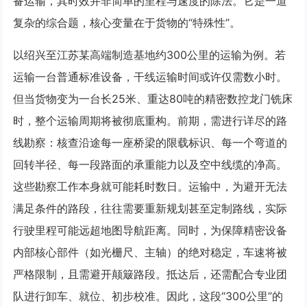
备运输，其时效并非简单的里程与速度的除法。它是一道
复杂的综合题，核心变量在于货物的“特殊性”。
以绍兴至江苏某高端制造基地约300公里的运输为例。若
运输一台普通标准设备，干线运输时间或许仅需数小时。
但当货物变为一台长25米、重达80吨的精密数控龙门铣床
时，整个运输周期将被彻底重构。前期，需进行详尽的路
线勘察：核查沿途每一座桥梁的限载标识、每一个弯道的
回转半径、每一段路面的承重能力以及空中线缆的净高。
这些勘察工作本身就可能耗时数日。运输中，为避开无法
满足条件的路段，往往需要重新规划甚至定制路线，实际
行驶里程可能远超地图导航距离。同时，为保障精密设备
内部核心部件（如光栅尺、主轴）的绝对稳定，车速将被
严格限制，且需避开颠簸路段。抵达后，还需配合专业团
队进行卸车、就位、初步校准。因此，这段“300公里”的