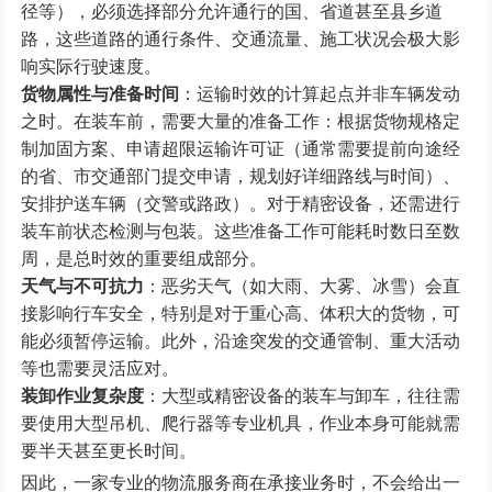
径等），必须选择部分允许通行的国、省道甚至县乡道
路，这些道路的通行条件、交通流量、施工状况会极大影
响实际行驶速度。
货物属性与准备时间
：运输时效的计算起点并非车辆发动
之时。在装车前，需要大量的准备工作：根据货物规格定
制加固方案、申请超限运输许可证（通常需要提前向途经
的省、市交通部门提交申请，规划好详细路线与时间）、
安排护送车辆（交警或路政）。对于精密设备，还需进行
装车前状态检测与包装。这些准备工作可能耗时数日至数
周，是总时效的重要组成部分。
天气与不可抗力
：恶劣天气（如大雨、大雾、冰雪）会直
接影响行车安全，特别是对于重心高、体积大的货物，可
能必须暂停运输。此外，沿途突发的交通管制、重大活动
等也需要灵活应对。
装卸作业复杂度
：大型或精密设备的装车与卸车，往往需
要使用大型吊机、爬行器等专业机具，作业本身可能就需
要半天甚至更长时间。
因此，一家专业的物流服务商在承接业务时，不会给出一