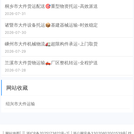
桐乡市大件货运配送🎯重型物资托运-高效派送
2026-07-31
诸暨市大件设备托运📦基建器械运输-时效稳定
2026-07-30
嵊州市大件机械物流🚛超限构件承运-上门取货
2026-07-29
兰溪市大件货物运输🛻厂区整机转运-全程护送
2026-07-28
网站收藏
绍兴市大件运输
|
网站地图|
||
浙ICP备2025173622号-2|
| 浙公网安备33020602001539号| 找