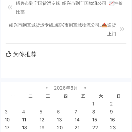
绍兴市到宁国货运专线_绍兴市到宁国物流公司_📈性价
比高
绍兴市到宣城货运专线_绍兴市到宣城物流公司_📤送货
上门
为你推荐
«
2026年8月
»
一
二
三
四
五
六
日
1
2
3
4
5
6
7
8
9
10
11
12
13
14
15
16
17
18
19
20
21
22
23