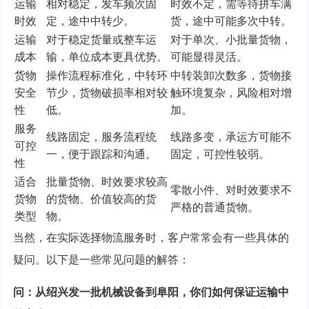
运输
相对稳定，发车频次固
时效不定，需等待拼车满
时效
定，途中中转少。
货，途中可能多次中转。
运输
对于稳定货量或整车运
对于单次、小批量货物，
成本
输，单位成本更具优势。
可能显得灵活。
货物
操作流程标准化，中转环
中转装卸次数多，货物接
安全
节少，货物破损率相对较
触环境复杂，风险相对增
性
低。
加。
服务
线路固定，服务流程统
线路多变，承运方可能不
可控
一，便于跟踪和沟通。
固定，可控性较弱。
性
适合
批量货物、时效要求较高
零散小件、对时效要求不
货物
的货物、价值较高的货
严格的普通货物。
类型
物。
当然，在实际选择物流服务时，客户常常会有一些具体的
疑问。以下是一些常见问题的解答：
问：从绍兴发一批机械设备到阜阳，你们如何保证运输中