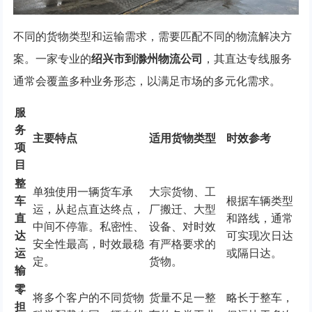
不同的货物类型和运输需求，需要匹配不同的物流解决方
案。一家专业的
绍兴市到滁州物流公司
，其直达专线服务
通常会覆盖多种业务形态，以满足市场的多元化需求。
服
务
主要特点
适用货物类型
时效参考
项
目
整
单独使用一辆货车承
大宗货物、工
车
根据车辆类型
运，从起点直达终点，
厂搬迁、大型
直
和路线，通常
中间不停靠。私密性、
设备、对时效
达
可实现次日达
安全性最高，时效最稳
有严格要求的
运
或隔日达。
定。
货物。
输
零
将多个客户的不同货物
货量不足一整
略长于整车，
担