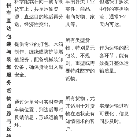
科学配载在同一辆专线
车的各类工业
但远快于多次
拼
货车上，共享运输资
零件、商品、
中转的零担物
车
源，直达目的地后再分
电商货物、家
流，通常1-2
直
送。经济性突出。
具等。
天内可达。
达
包
所有类型货
装
提供专业的打包、木箱
物，特别是无
作为运输的配
与
制作、缠绕膜防护等增
包装、不规
套环节，能有
装
值服务，配备机械装卸
则、重型或需
效提升整体运
卸
设备，确保货物出入库
要特殊防护的
输质量。
服
安全。
货物。
务
货
物
所有货物，尤
通过运单号可实时查询
跟
其适用于对货
实现运输过程
车辆位置，到达后即时
踪
物在途状态有
可视化，信息
反馈信息，形成运输闭
与
知情需求的客
同步及时。
环。
反
户。
馈