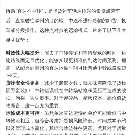
所谓“直达不中转”，是指货运车辆从绍兴的集货点装车
后，直接驶往滁州的目的地，中途不进行货物的卸货、换
车或分拨操作。这种点对点的运输模式，带来了以下几大
显著优势：
时效性大幅提升
：省去了中转停留和等待配载的时间，运
输路线固定且优化，能够实现更精准的到达时间预测。通
常，从绍兴到滁州的直达运输时间可比普通中转线路缩短
1-2天。
货物安全性更高
：减少了装卸次数，就意味着降低了货物
因野蛮装卸、中转错误或在中转场站堆积受压而造成的破
损、污损、丢失概率。对于易碎品、精密仪器、高价值货
物而言，这一点尤为重要。
运输成本更可控
：虽然单次直达运输的单价可能看似与中
转物流相近，但综合考虑到货损风险降低、时间成本节约
以及管理成本简化，其综合效益往往更高。尤其对于货量