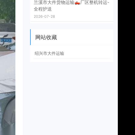
兰溪市大件货物运输🛻厂区整机转运-
全程护送
2026-07-28
网站收藏
绍兴市大件运输