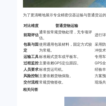
为了更清晰地展示专业精密仪器运输与普通货运
对比维度
普通货物运输
通常按常规货物处理，无专项评
前期评估
进行详
估。
包装与固
使用通用包装材料，固定方式较
采用防
定
为常规。
冲技术
运输工具
标准厢式货车或平板车。
专用车
过程监控
主要依赖GPS定位跟踪。
GPS
人员要求
标准货运司机。
经验丰
风险控制
主要依赖货物保险。
方案预
交付流程
常规货物签收。
现场共
相关问答