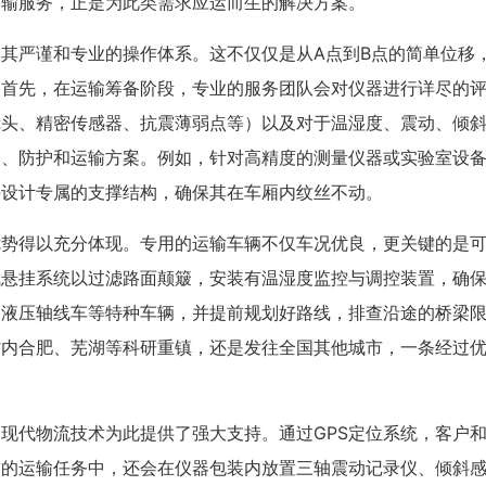
运输服务，正是为此类需求应运而生的解决方案。
其严谨和专业的操作体系。这不仅仅是从A点到B点的简单位移
。首先，在运输筹备阶段，专业的服务团队会对仪器进行详尽的
镜头、精密传感器、抗震薄弱点等）以及对于温湿度、震动、倾
定、防护和运输方案。例如，针对高精度的测量仪器或实验室设
并设计专属的支撑结构，确保其在车厢内纹丝不动。
优势得以充分体现。专用的运输车辆不仅车况优良，更关键的是
气悬挂系统以过滤路面颠簸，安装有温湿度监控与调控装置，确
、液压轴线车等特种车辆，并提前规划好路线，排查沿途的桥梁
省内合肥、芜湖等科研重镇，还是发往全国其他城市，一条经过
现代物流技术为此提供了强大支持。通过GPS定位系统，客户
求的运输任务中，还会在仪器包装内放置三轴震动记录仪、倾斜