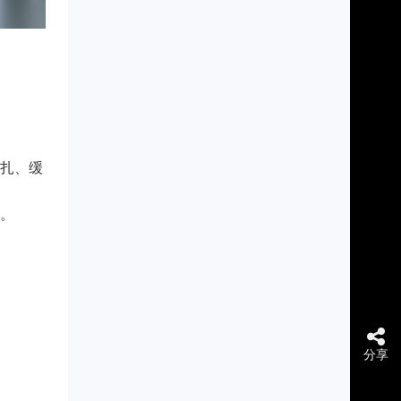
扎、缓
。
分享