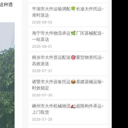
这种透
平湖市大件运输调配🍀长途大件托运-
准时送达
2026-08-02
海宁市大件物流承运🌿厂区器械配送-
一站直达
2026-08-01
桐乡市大件货运配送🎯重型物资托运-
高效派送
2026-07-31
诸暨市大件设备托运📦基建器械运输-
时效稳定
2026-07-30
嵊州市大件机械物流🚛超限构件承运-
上门取货
2026-07-29