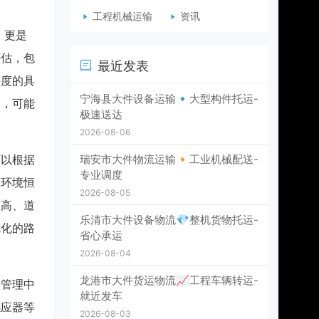
工程机械运输
资讯
，更是
评估，包
最近发表
斜度的具
宁海县大件设备运输🔹大型构件托运-
备，可能
极速送达
2026-08-06
可以根据
瑞安市大件物流运输🔸工业机械配送-
专业调度
保环境恒
2026-08-05
限高、道
乐清市大件设备物流💎整机货物托运-
优化的路
省心承运
2026-08-04
龙港市大件货运物流📈工程车辆转运-
和管理中
就近发车
感应器等
2026-08-03