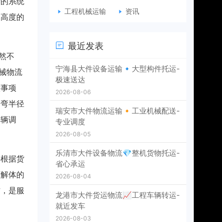
杂的系统
工程机械运输
资讯
及高度的
最近发表
然不
宁海县大件设备运输🔹大型构件托运-
械物流
极速送达
意事项
2026-08-06
转弯半径
瑞安市大件物流运输🔸工业机械配送-
车辆调
专业调度
2026-08-05
乐清市大件设备物流💎整机货物托运-
将根据货
省心承运
可解体的
2026-08-04
作，是服
龙港市大件货运物流📈工程车辆转运-
就近发车
2026-08-03