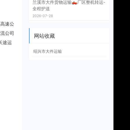
兰溪市大件货物运输🛻厂区整机转运-
全程护送
2026-07-28
的高速公
物流公司
网站收藏
长途运
绍兴市大件运输