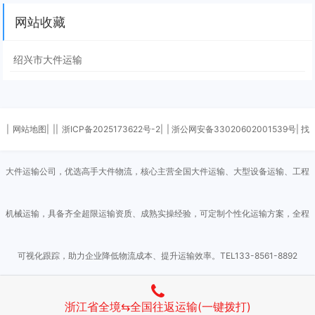
网站收藏
绍兴市大件运输
|
网站地图|
||
浙ICP备2025173622号-2|
| 浙公网安备33020602001539号| 找
大件运输公司，优选高手大件物流，核心主营全国大件运输、大型设备运输、工程
机械运输，具备齐全超限运输资质、成熟实操经验，可定制个性化运输方案，全程
可视化跟踪，助力企业降低物流成本、提升运输效率。TEL133-8561-8892
Powered by
Z-BlogPHP
浙江省全境⇆全国往返运输(一键拨打)