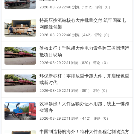
2026-03-29 22:40
浏览（1212）
评论（
0
）
特高压换流站核心大件批量交付 筑牢国家电
网能源骨架
2026-03-29 22:40
浏览（442）
评论（
0
）
硬核出征！千吨超大件电力设备跨三省圆满运
抵项目现场
2026-03-29 22:11
浏览（820）
评论（
0
）
环保新标杆！零排放重卡跑大件，开启绿色重
载新时代
2026-03-29 22:11
浏览（891）
评论（
0
）
效率暴涨！大件运输办证不用跑，线上一键跨
省通办
2026-03-29 22:11
浏览（442）
评论（
0
）
中国制造扬帆海外！特种大件全程定制物流方