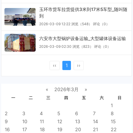
玉环市货车拉货提供3米到17米5车型_随叫随
到
2026-03-09 12:22
浏览（548）
评论（
0
）
六安市大型锅炉设备运输_大型罐体设备运输
2026-03-09 02:30
浏览（823）
评论（
0
）
‹‹
1
››
«
2026年3月
»
一
二
三
四
五
六
日
1
2
3
4
5
6
7
8
9
10
11
12
13
14
15
16
17
18
19
20
21
22