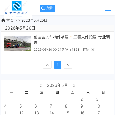
搜索
首页
> > 2026年5月20日
2026年5月20日
仙居县大件构件承运🔸工程大件托运-专业调
度
2026-05-20 00:31
浏览（4398）
评论（
0
）
‹‹
1
››
«
2026年5月
»
一
二
三
四
五
六
日
1
2
3
4
5
6
7
8
9
10
11
12
13
14
15
16
17