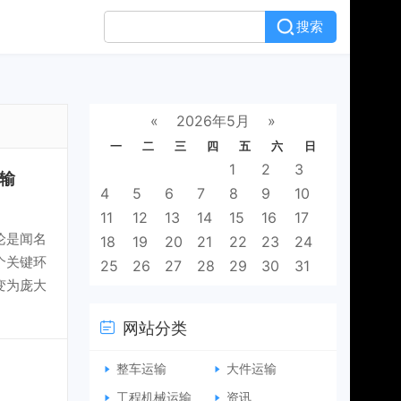
搜索
«
2026年5月
»
一
二
三
四
五
六
日
1
2
3
输
4
5
6
7
8
9
10
11
12
13
14
15
16
17
论是闻名
18
19
20
21
22
23
24
个关键环
25
26
27
28
29
30
31
变为庞大
网站分类
整车运输
大件运输
工程机械运输
资讯