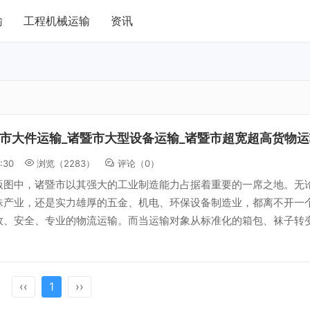
输
工程机械运输
资讯
市大件运输_诸暨市大型设备运输_诸暨市超宽超高货物运
:30
浏览（2283）
评论（
0
）
版图中，诸暨市以其强大的工业制造能力占据着重要的一席之地。无
珠产业，还是实力雄厚的五金、机电、环保设备制造业，都离不开一
效、安全、专业的物流运输。而当运输对象从标准化的箱包、袜子转
‹‹
1
››