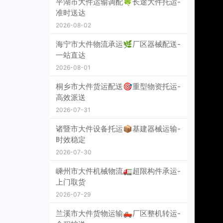
平湖市大件运输调配🍀长途大件托运-
准时送达
2026-08-02
海宁市大件物流承运🌿厂区器械配送-
一站直达
2026-08-01
桐乡市大件货运配送🎯重型物资托运-
高效派送
2026-07-31
诸暨市大件设备托运📦基建器械运输-
时效稳定
2026-07-30
嵊州市大件机械物流🚛超限构件承运-
上门取货
2026-07-29
兰溪市大件货物运输🛻厂区整机转运-