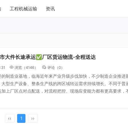
输
工程机械运输
资讯
市大件长途承运✅厂区货运物流-全程送达
:31
浏览（4146）
评论（
0
）
要的制造业基地，临海近年来产业升级步伐加快，不少制造企业推进
，大型生产设备、整条生产线的跨区域转运需求持续增长。不同于普
运加上厂区点对点配送，对流程把控、现场应变能力都有更高要求，
‹‹
1
››