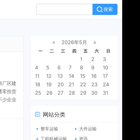
搜索
«
2026年5月
»
一
二
三
四
五
六
日
1
2
3
4
5
6
7
8
9
10
11
12
13
14
15
16
17
新厂区建
18
19
20
21
22
23
24
通零担货
25
26
27
28
29
30
31
不少企业
网站分类
整车运输
大件运输
工程机械运输
资讯