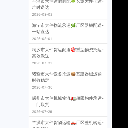
平湖市大件运输调配🍀长途大件托运-
准时送达
2026-08-02
海宁市大件物流承运🌿厂区器械配送-
一站直达
2026-08-01
桐乡市大件货运配送🎯重型物资托运-
高效派送
2026-07-31
诸暨市大件设备托运📦基建器械运输-
时效稳定
2026-07-30
嵊州市大件机械物流🚛超限构件承运-
上门取货
2026-07-29
兰溪市大件货物运输🛻厂区整机转运-